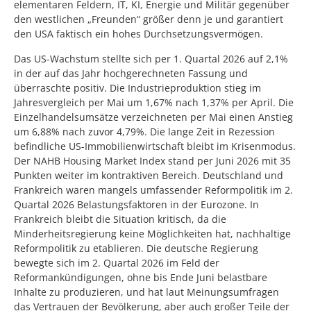
elementaren Feldern, IT, KI, Energie und Militär gegenüber
den westlichen „Freunden“ größer denn je und garantiert
den USA faktisch ein hohes Durchsetzungsvermögen.
Das US-Wachstum stellte sich per 1. Quartal 2026 auf 2,1%
in der auf das Jahr hochgerechneten Fassung und
überraschte positiv. Die Industrieproduktion stieg im
Jahresvergleich per Mai um 1,67% nach 1,37% per April. Die
Einzelhandelsumsätze verzeichneten per Mai einen Anstieg
um 6,88% nach zuvor 4,79%. Die lange Zeit in Rezession
befindliche US-Immobilienwirtschaft bleibt im Krisenmodus.
Der NAHB Housing Market Index stand per Juni 2026 mit 35
Punkten weiter im kontraktiven Bereich. Deutschland und
Frankreich waren mangels umfassender Reformpolitik im 2.
Quartal 2026 Belastungsfaktoren in der Eurozone. In
Frankreich bleibt die Situation kritisch, da die
Minderheitsregierung keine Möglichkeiten hat, nachhaltige
Reformpolitik zu etablieren. Die deutsche Regierung
bewegte sich im 2. Quartal 2026 im Feld der
Reformankündigungen, ohne bis Ende Juni belastbare
Inhalte zu produzieren, und hat laut Meinungsumfragen
das Vertrauen der Bevölkerung, aber auch großer Teile der