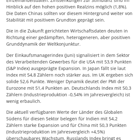
Einzelhandelsdaten. Zinssenkungen zur Stimulanz sind im
Hinblick auf den hohen positiven Realzins möglich (1,8%).
Die Daten Chinas sollten vor diesem Hintergrund weiter von
Stabilität mit positivem Grundton geprägt sein.
Die in die Zukunft gerichteten Wirtschaftsdaten deuten in
Richtung einer gedämpften, heterogeneren, aber positiven
Grunddynamik der Weltkonjunktur.
Der Einkaufsmanagerindex (Juni) signalisiert in dem Sektor
des Verarbeitenden Gewerbes für die USA mit 53,9 Punkten
(S&P Index) ausgeprägte Expansion. In Japan fällt sie laut
Index mit 54,8 Zählern noch stärker aus. Im UK ergeben sich
solide 52,6 Punkte. Weniger Dynamik deutet der PMI der
Eurozone mit 51,4 Punkten an. Deutschlands Index mit 50,3
Zählern (Industrieproduktion -0,54% im Jahresvergleich) ist
wenig erbaulich.
Die aktuell verfügbaren Werte der Länder des Globalen
Südens für diesen Sektor belegen für Indien mit 54,2
Zählern starke Expansion und für China mit 50,3 Punkten
(Industrieproduktion im Jahresvergleich +4,5%)
überschaubares Wachstum. Russlands Index bringt es