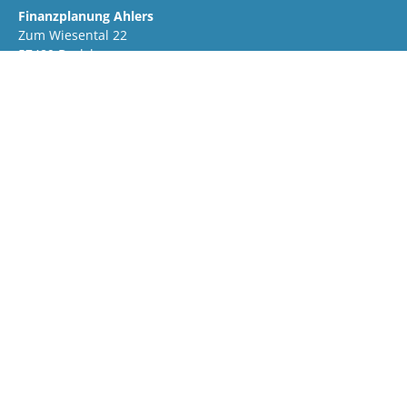
Finanzplanung Ahlers
Zum Wiesental 22
57489 Drolshagen
Tel: 02763-7389
E-Mail:
fvp-ahlers@t-online.de
Wir sind für Sie da. Sprechen Sie uns an zum Kennenlernen,
Vertrauen und Lösungen finden. Wir freuen uns auf Sie!
Sie erreichen uns unter Rufen Sie uns an, wir helfen Ihnen
gerne weiter!
KONTAKT
Kontakt
Impressum
Datenschutz
© 2026 Finanzplanung Ahlers