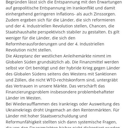
Begründen lässt sich die Entspannung mit den Erwartungen
auf geopolitische Entspannung im Irankonflikt und damit
einhergehend geringeren Inflations- als auch Zinssorgen.
Zudem ergeben sich für die Länder, die sich reformieren
und der 4. Industriellen Revolution stellen, Chancen, die
Staatshaushalte perspektivisch stabiler zu gestalten. Es gilt
weniger für die Länder, die sich den
Reformherausforderungen und der 4. Industriellen
Revolution nicht stellen.
Die Akzeptanz der westlichen Anleihemärkte nimmt im
Globalen Süden grundsätzlich ab. Die Finanzmittel werden
selbst vor Ort benötigt und der hybride Krieg gegen Länder
des Globalen Südens seitens des Westens mit Sanktionen
und Zöllen, die nicht WTO-rechtskonform sind, untergräbt
das Vertrauen in unsere Märkte. Das verschärft das
Finanzierungsproblem insbesondere problembehafteter
Länder im Westen.
Bei Wiederaufflammen des Irankriegs oder Ausweitung des
Ukrainekriegs droht Ungemach an den Rentenmärkten. Für
Länder mit hoher Staatsverschuldung und
Reformunfähigkeit stellten sich dann systemische Fragen,
die von den Finanzmärkten bisher nicht diskontiert wurden.