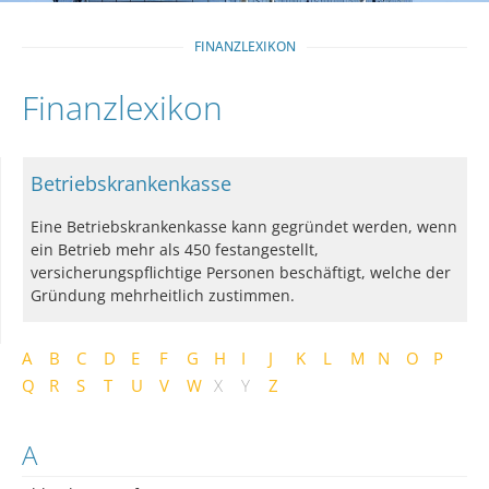
FINANZLEXIKON
Finanzlexikon
Betriebskrankenkasse
Eine Betriebskrankenkasse kann gegründet werden, wenn
ein Betrieb mehr als 450 festangestellt,
versicherungspflichtige Personen beschäftigt, welche der
Gründung mehrheitlich zustimmen.
A
B
C
D
E
F
G
H
I
J
K
L
M
N
O
P
Q
R
S
T
U
V
W
X
Y
Z
A