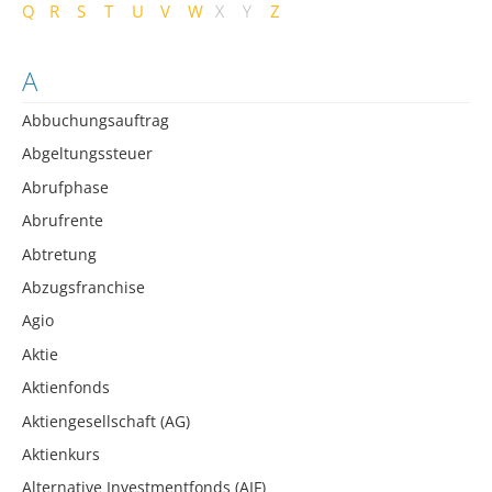
Q
R
S
T
U
V
W
X
Y
Z
A
Abbuchungsauftrag
Abgeltungssteuer
Abrufphase
Abrufrente
Abtretung
Abzugsfranchise
Agio
Aktie
Aktienfonds
Aktiengesellschaft (AG)
Aktienkurs
Alternative Investmentfonds (AIF)