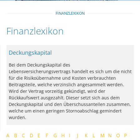
FINANZLEXIKON
Finanzlexikon
Deckungskapital
Bei dem Deckungskapital des
Lebensversicherungsvertrags handelt es sich um die nicht
für die Risikoübernahme und Kosten verbrauchten
Beitragsteile, welche verzinslich angesammelt werden.
Wird der Vertrag vorzeitig gekündigt, wird der
Rückkaufswert ausgezahlt. Dieser setzt sich aus dem
Deckungskapital und den Überschussanteilen zusammen,
welche um einen geringen Stornoabschlag gemindert
wurden.
A
B
C
D
E
F
G
H
I
J
K
L
M
N
O
P