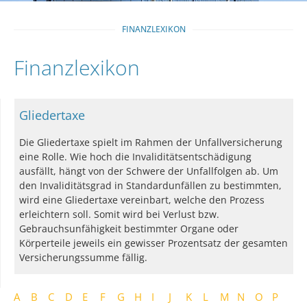
FINANZLEXIKON
Finanzlexikon
Gliedertaxe
Die Gliedertaxe spielt im Rahmen der Unfallversicherung
eine Rolle. Wie hoch die Invaliditätsentschädigung
ausfällt, hängt von der Schwere der Unfallfolgen ab. Um
den Invaliditätsgrad in Standardunfällen zu bestimmten,
wird eine Gliedertaxe vereinbart, welche den Prozess
erleichtern soll. Somit wird bei Verlust bzw.
Gebrauchsunfähigkeit bestimmter Organe oder
Körperteile jeweils ein gewisser Prozentsatz der gesamten
Versicherungssumme fällig.
A
B
C
D
E
F
G
H
I
J
K
L
M
N
O
P