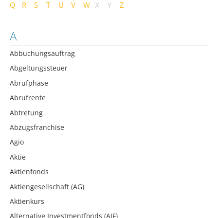
Q
R
S
T
U
V
W
X
Y
Z
A
Abbuchungsauftrag
Abgeltungssteuer
Abrufphase
Abrufrente
Abtretung
Abzugsfranchise
Agio
Aktie
Aktienfonds
Aktiengesellschaft (AG)
Aktienkurs
Alternative Investmentfonds (AIF)