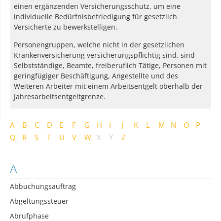
einen ergänzenden Versicherungsschutz, um eine
individuelle Bedürfnisbefriedigung für gesetzlich
Versicherte zu bewerkstelligen.
Personengruppen, welche nicht in der gesetzlichen
Krankenversicherung versicherungspflichtig sind, sind
Selbstständige, Beamte, freiberuflich Tätige, Personen mit
geringfügiger Beschäftigung, Angestellte und des
Weiteren Arbeiter mit einem Arbeitsentgelt oberhalb der
Jahresarbeitsentgeltgrenze.
A
B
C
D
E
F
G
H
I
J
K
L
M
N
O
P
Q
R
S
T
U
V
W
X
Y
Z
A
Abbuchungsauftrag
Abgeltungssteuer
Abrufphase