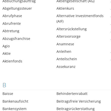
Abbuchungsauftrag
Aktiengesellschaft (AG)
Abgeltungssteuer
Aktienkurs
Abrufphase
Alternative Investmentfonds
(AIF)
Abrufrente
Altersrückstellung
Abtretung
Altersvorsorge
Abzugsfranchise
Anamnese
Agio
Anleihen
Aktie
Anteilschein
Aktienfonds
Assekuranz
B
Baisse
Behindertenrabatt
Bankenaufsicht
Beitragsfreie Versicherung
Bankensystem
Beitragsrückerstattung