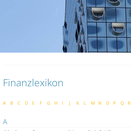
Finanzlexikon
A
B
C
D
E
F
G
H
I
J
K
L
M
N
O
P
Q
R
A