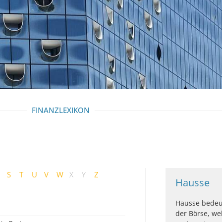
FINANZLEXIKON
S
T
U
V
W
X
Y
Z
Hausse
Hausse bedeu
der Börse, we