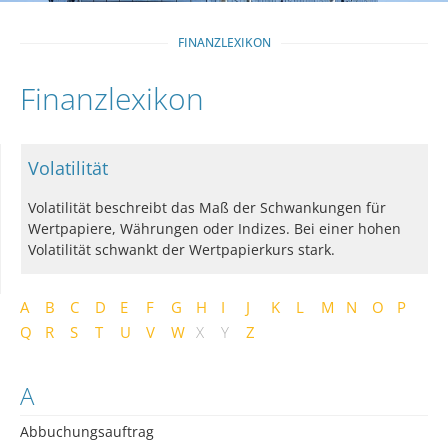
FINANZLEXIKON
Finanzlexikon
Volatilität
Volatilität beschreibt das Maß der Schwankungen für
Wertpapiere, Währungen oder Indizes. Bei einer hohen
Volatilität schwankt der Wertpapierkurs stark.
A
B
C
D
E
F
G
H
I
J
K
L
M
N
O
P
Q
R
S
T
U
V
W
X
Y
Z
A
Abbuchungsauftrag